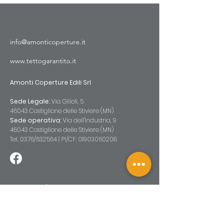
info@amonticoperture.it
www.tettogarantito.it
Amonti Coperture Edili Srl
Sede Legale:
Via Gilioli, 5
46043 Castiglione delle Stiviere (MN)
Sede operativa:
Via dell'Industria, 9
46043 Castiglione delle Stiviere (MN)
Tel. 0376/632564 |
PI/CF:
01903060208
Contattaci
Compila il form e ti ricontatteremo appena
possibile.