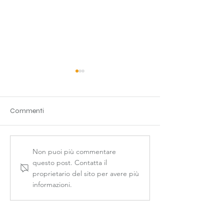
Commenti
Riqualificazione energetica
Sostituzione di lu
Non puoi più commentare
danneggiati
questo post. Contatta il
proprietario del sito per avere più
informazioni.